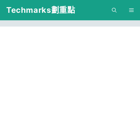
跳
Techmarks劃重點
M
至
主
要
內
容