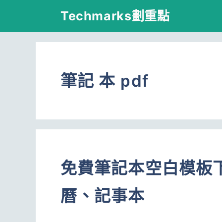
跳
Techmarks劃重點
至
主
要
筆記 本 pdf
內
容
免費筆記本空白模板
曆、記事本