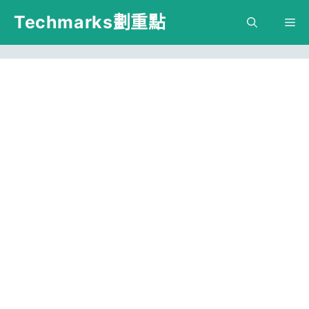
跳
Techmarks劃重點
M
至
主
要
內
容