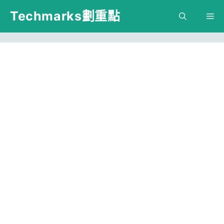
跳
Techmarks劃重點
M
至
主
要
內
容