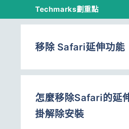
跳
Techmarks劃重點
至
主
要
移除 Safari延伸功能
內
容
怎麼移除Safari
掛解除安裝