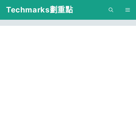
跳
Techmarks劃重點
M
至
主
要
內
容