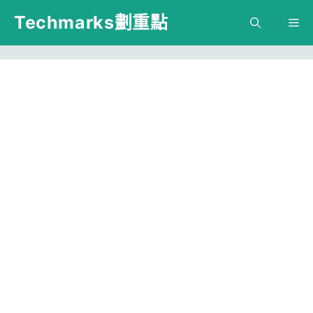
跳
Techmarks劃重點
M
至
主
要
內
容