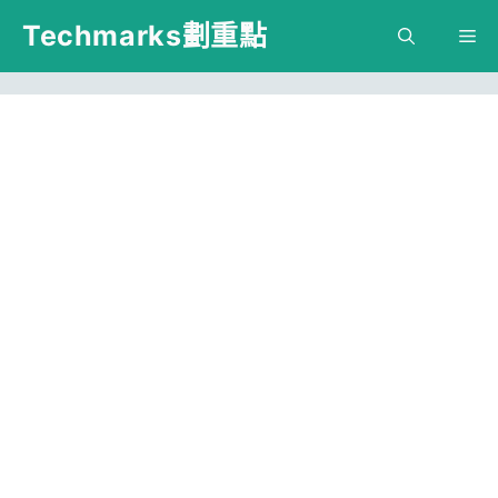
跳
Techmarks劃重點
M
至
主
要
內
容