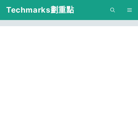
跳
Techmarks劃重點
M
至
主
要
內
容