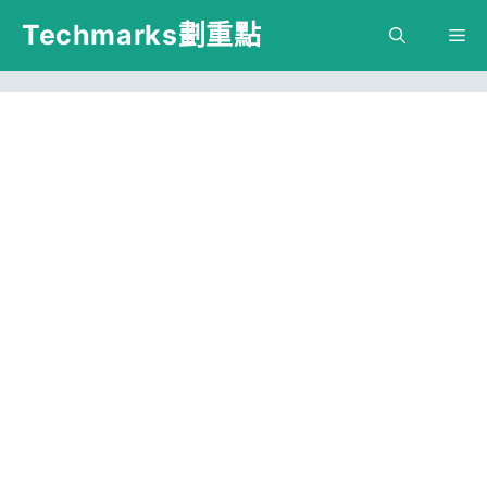
跳
Techmarks劃重點
M
至
主
要
內
容