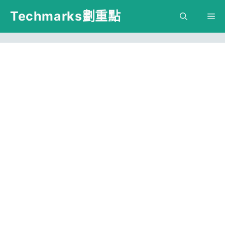
跳
Techmarks劃重點
M
至
主
要
內
容