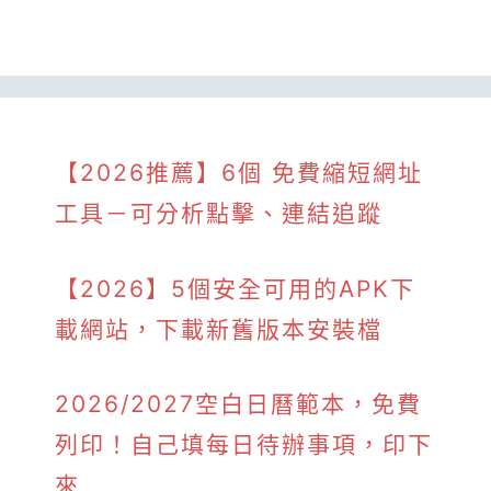
【2026推薦】6個 免費縮短網址
工具－可分析點擊、連結追蹤
【2026】5個安全可用的APK下
載網站，下載新舊版本安裝檔
2026/2027空白日曆範本，免費
列印！自己填每日待辦事項，印下
來