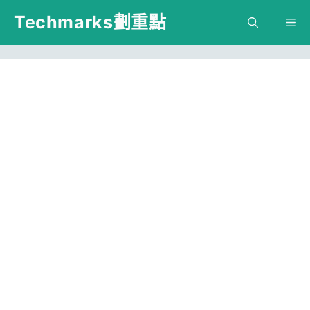
跳
Techmarks劃重點
M
至
主
要
內
容