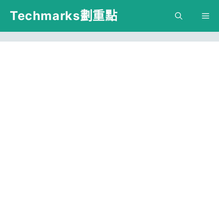
跳
Techmarks劃重點
M
至
主
要
內
容