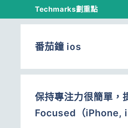
跳
Techmarks劃重點
至
主
要
番茄鐘 ios
內
容
保持專注力很簡單，提
Focused（iPhone, 