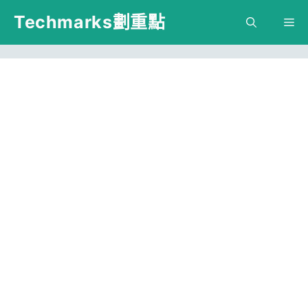
跳
Techmarks劃重點
M
至
主
要
內
容