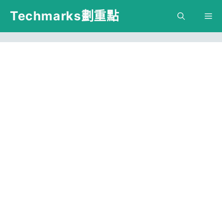
跳
Techmarks劃重點
M
至
主
要
內
容