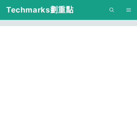
跳
Techmarks劃重點
M
至
主
要
內
容