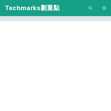
跳
Techmarks劃重點
M
至
主
要
內
容