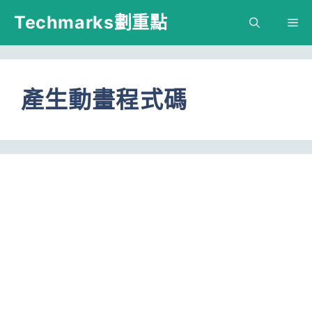
跳
Techmarks劃重點
M
至
主
要
產生動畫程式碼
內
容