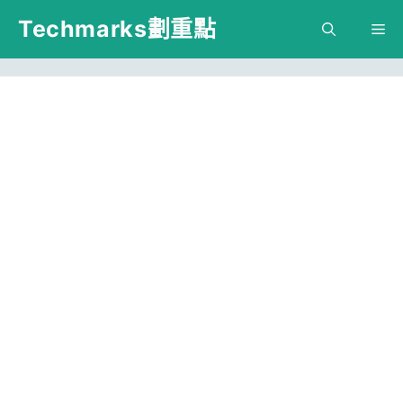
跳
Techmarks劃重點
M
至
主
要
內
容