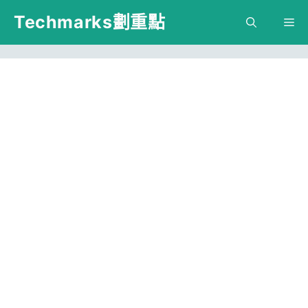
跳
Techmarks劃重點
M
至
主
要
內
容