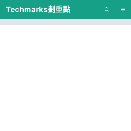
跳
Techmarks劃重點
M
至
主
要
內
容