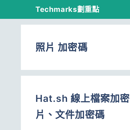
跳
Techmarks劃重點
至
主
要
照片 加密碼
內
容
Hat.sh 線上檔案
片、文件加密碼