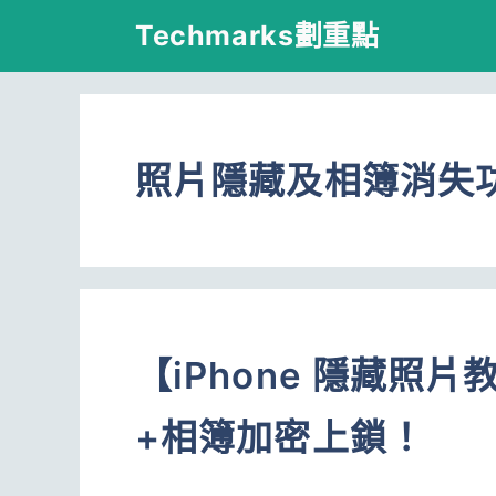
跳
Techmarks劃重點
至
主
要
照片隱藏及相簿消失
內
容
【iPhone 隱藏照
+相簿加密上鎖！