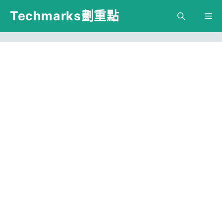
跳
Techmarks劃重點
M
至
主
要
內
容