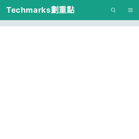
跳
Techmarks劃重點
M
至
主
要
內
容