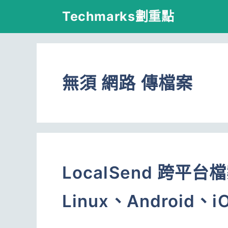
跳
Techmarks劃重點
至
主
要
無須 網路 傳檔案
內
容
LocalSend 跨平
Linux、Android、i