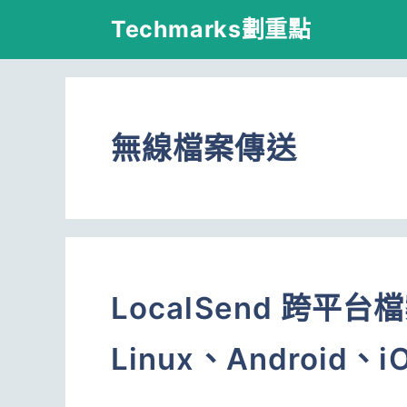
跳
Techmarks劃重點
至
主
要
無線檔案傳送
內
容
LocalSend 跨平
Linux、Android、i