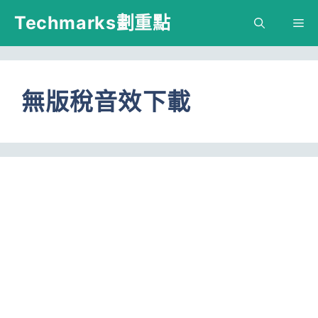
跳
Techmarks劃重點
M
至
主
要
無版稅音效下載
內
容