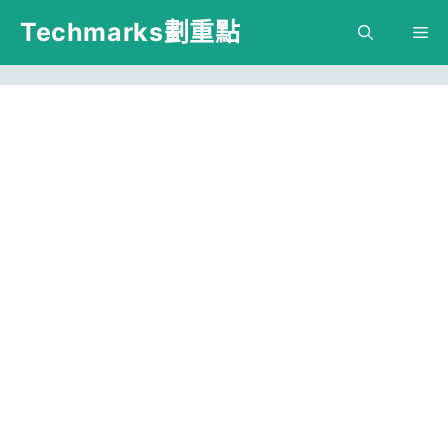
跳
Techmarks劃重點
M
至
主
要
內
容