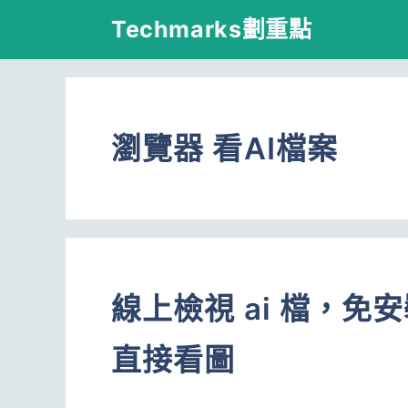
跳
Techmarks劃重點
至
主
要
瀏覽器 看AI檔案
內
容
線上檢視 ai 檔，免安裝 
直接看圖