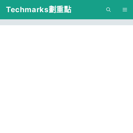
跳
Techmarks劃重點
M
至
主
要
內
容