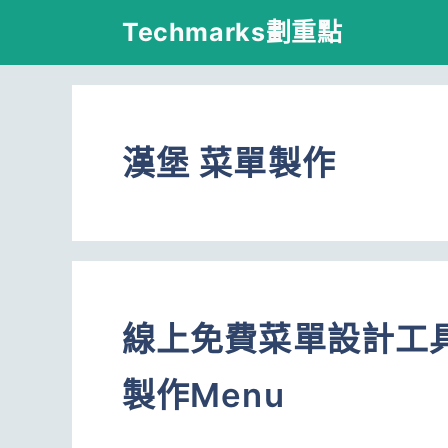
跳
Techmarks劃重點
至
主
要
漢堡 菜單製作
內
容
線上免費菜單設計工
製作Menu