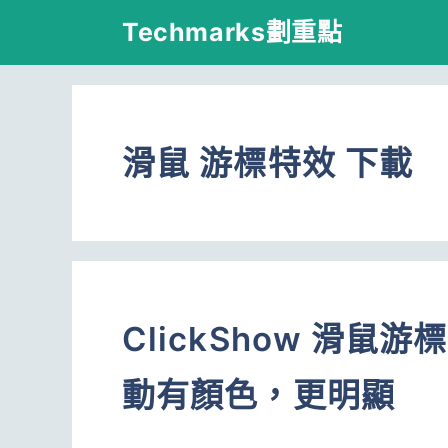
跳
Techmarks劃重點
至
主
要
滑鼠 游標特效 下載
內
容
ClickShow 滑
動有顏色，更明顯