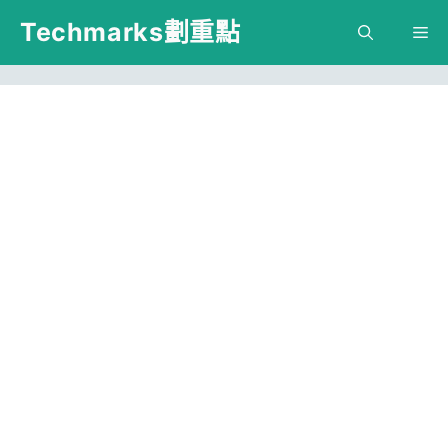
跳
Techmarks劃重點
M
至
主
要
內
容