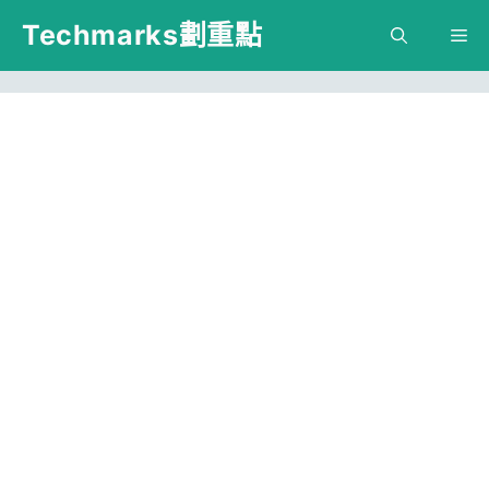
跳
Techmarks劃重點
M
至
主
要
內
容