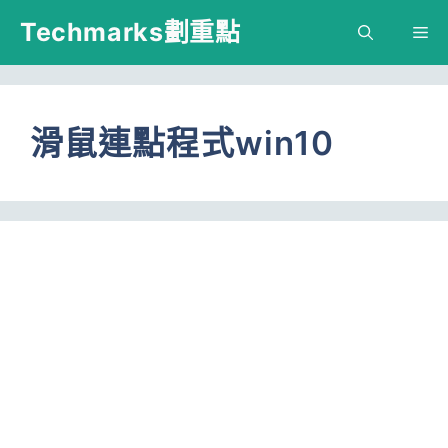
跳
Techmarks劃重點
M
至
主
要
滑鼠連點程式win10
內
容