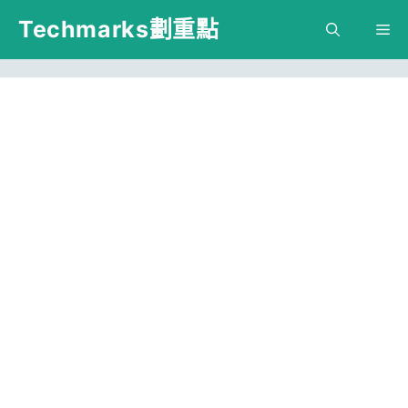
跳
Techmarks劃重點
M
至
主
要
內
容