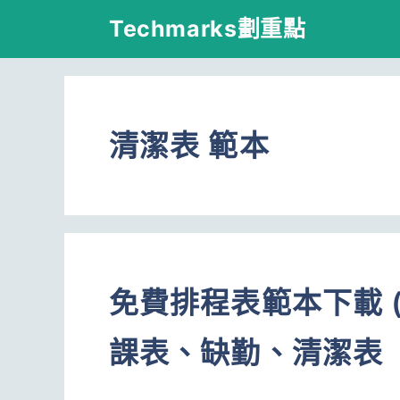
跳
Techmarks劃重點
至
主
要
清潔表 範本
內
容
免費排程表範本下載 (W
課表、缺勤、清潔表