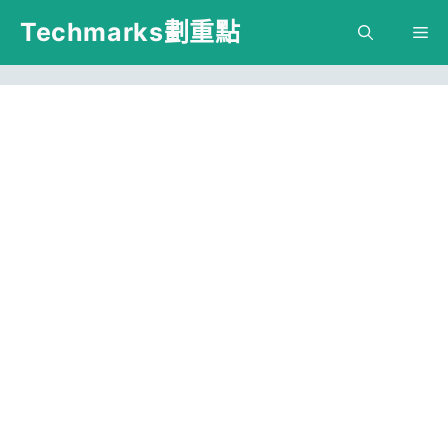
跳
Techmarks劃重點
M
至
主
要
內
容