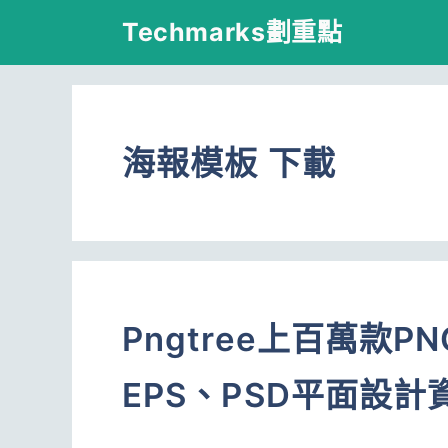
跳
Techmarks劃重點
至
主
要
海報模板 下載
內
容
Pngtree上百萬款
EPS、PSD平面設