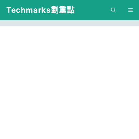
跳
Techmarks劃重點
M
至
主
要
內
容