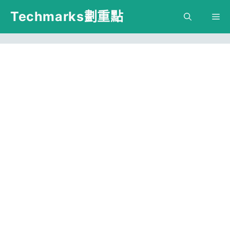
跳
Techmarks劃重點
M
至
主
要
內
容