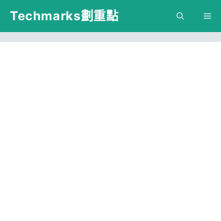
跳
Techmarks劃重點
M
至
主
要
內
容