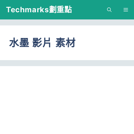
跳
Techmarks劃重點
M
至
主
要
水墨 影片 素材
內
容