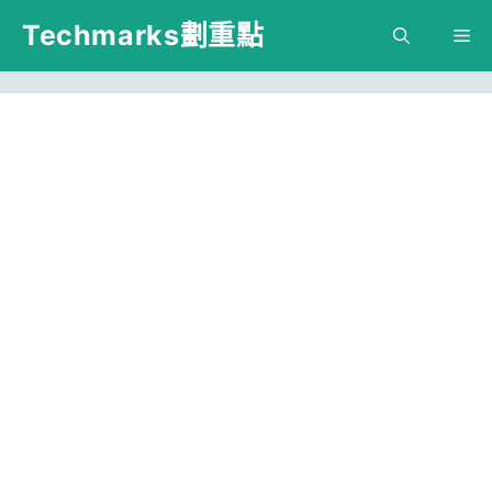
跳
Techmarks劃重點
M
至
主
要
內
容