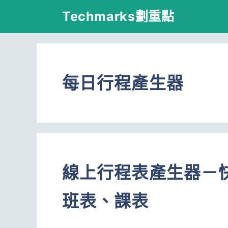
跳
Techmarks劃重點
至
主
要
每日行程產生器
內
容
線上行程表產生器－
班表、課表