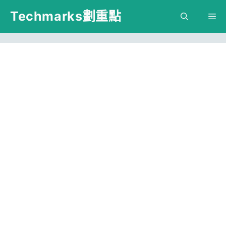
跳
Techmarks劃重點
M
至
主
要
內
容