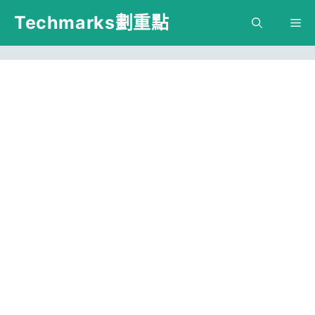
跳
Techmarks劃重點
M
至
主
要
內
容