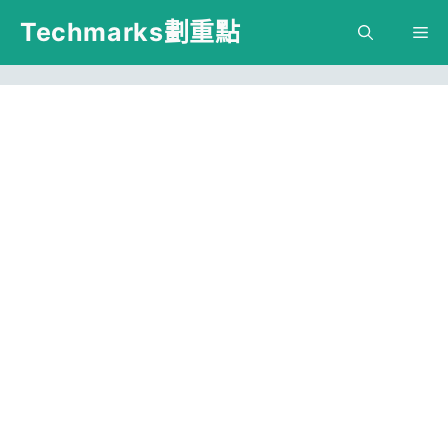
跳
Techmarks劃重點
M
至
主
要
內
容